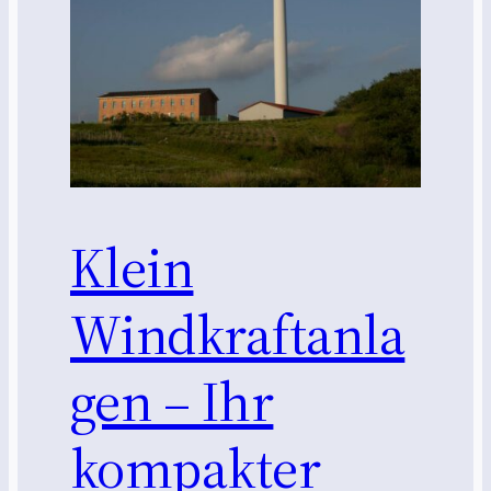
Klein
Windkraftanla
gen – Ihr
kompakter